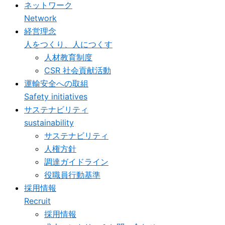
ネットワーク
Network
経営理念
人をつくり、人につくす
人材教育制度
CSR 社会貢献活動
運輸安全への取組
Safety initiatives
サステナビリティ
sustainability
サステナビリティ
人権方針
調達ガイドライン
役職員行動基準
採用情報
Recruit
採用情報