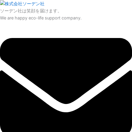
内
容
ソーデン社は笑顔を届けます。
を
We are happy eco-life support company.
ス
キ
ッ
プ