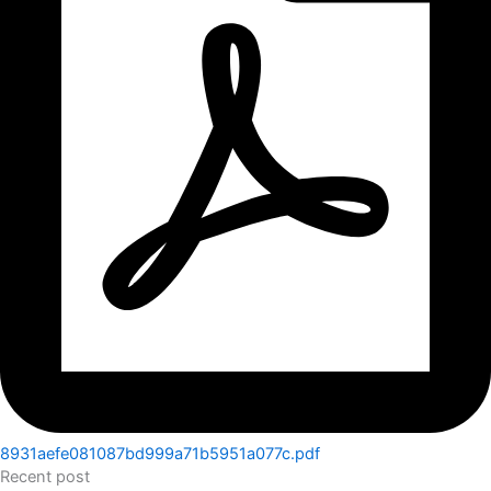
8931aefe081087bd999a71b5951a077c.pdf
Recent post