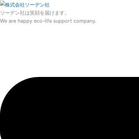
内
容
ソーデン社は笑顔を届けます。
を
We are happy eco-life support company.
ス
キ
ッ
プ